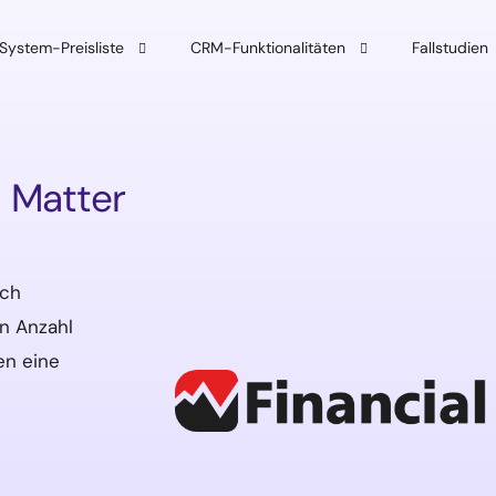
ystem-Preisliste
CRM-Funktionalitäten
Fallstudien
ystem-Einführung
Verkauf
l Matter
Integrationen
Kundendienst
Automatisierung
uch
n Anzahl
en eine