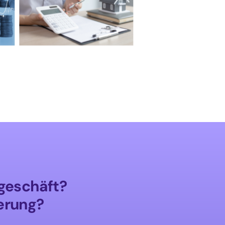
sgeschäft?
erung?