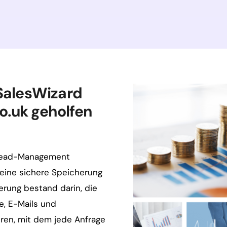
SalesWizard
o
.uk
geholfen
 Lead-Management
d eine sichere Speicherung
erung bestand darin, die
e, E-Mails und
eren, mit dem jede Anfrage