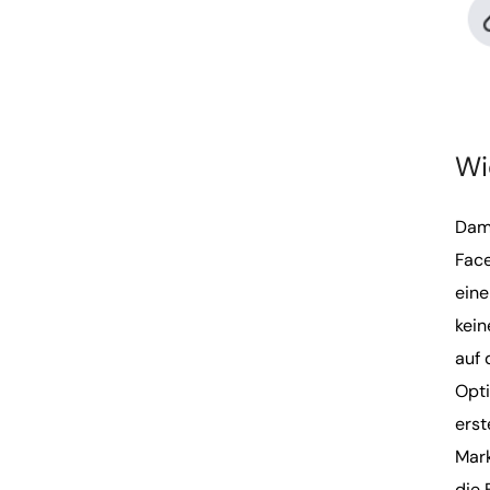
Wi
Dami
Fac
eine
kein
auf 
Opti
erst
Mark
die 