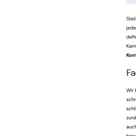
Stat
jede
defi
Kamp
Kon
Fa
Wir 
schr
schl
zunä
auch
bewe