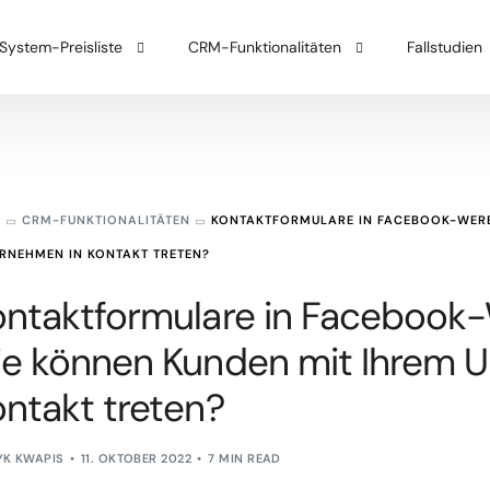
ystem-Preisliste
CRM-Funktionalitäten
Fallstudien
ystem-Einführung
Verkauf
Integrationen
G
CRM-FUNKTIONALITÄTEN
KONTAKTFORMULARE IN FACEBOOK-WERB
Kundendienst
RNEHMEN IN KONTAKT TRETEN?
Automatisierung
ontaktformulare in Facebook
ie können Kunden mit Ihrem 
ntakt treten?
YK KWAPIS
11. OKTOBER 2022
7 MIN READ