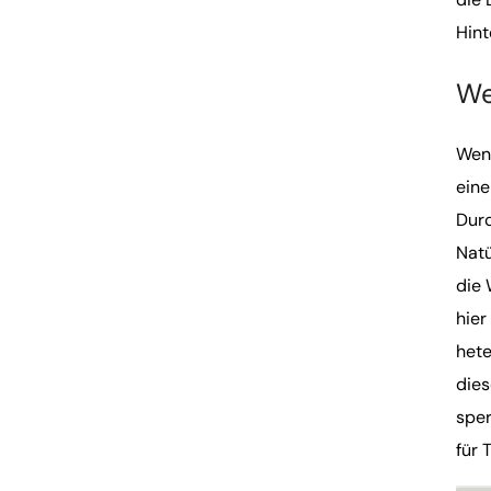
Hint
We
Wenn
eine
Durc
Natü
die 
hier
hete
dies
sper
für 