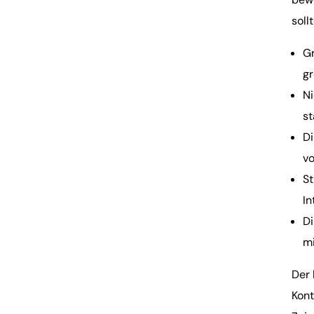
soll
Gr
gr
Ni
st
Di
vo
St
In
Di
mi
Der 
Kont