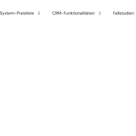
ystem-Preisliste
CRM-Funktionalitäten
Fallstudien
ystem-Einführung
Verkauf
Integrationen
Kundendienst
Automatisierung